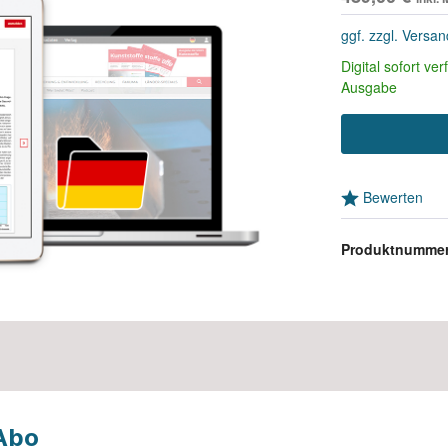
scriptions for association
ggf. zzgl. Versa
mbers
Digital sofort ve
Ausgabe
scriptions for students
Bewerten
Produktnumme
Abo