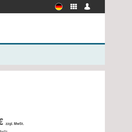
ieb
FORM+Werkzeug Abos
Abos für Studierende
 €
zzgl. MwSt.
 MwSt.