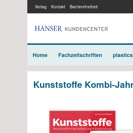
Verlag
Kontakt
Barrierefreiheit
Home
Fachzeitschriften
plastics
Kunststoffe Abos
QZ
Kunststoffe Kombi-Jah
Abos für Verbände
Abo
Abos für Studierende
Abo
HANSER Automotive
Pl
Abos
su