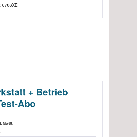
:
6706XE
statt + Betrieb
-Test-Abo
l. MwSt.
.