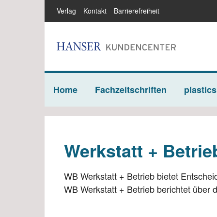
Verlag
Kontakt
Barrierefreiheit
Home
Fachzeitschriften
plastics
Kunststoffe Abos
QZ
Werkstatt + Betri
Abos für Verbände
Abo
Abos für Studierende
Abo
WB Werkstatt + Betrieb bietet Entschei
WB Werkstatt + Betrieb berichtet über 
HANSER Automotive
Pl
Abos
su