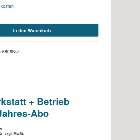
dkosten
In den Warenkorb
:
6806NO
statt + Betrieb
-Jahres-Abo
€
zzgl. MwSt.