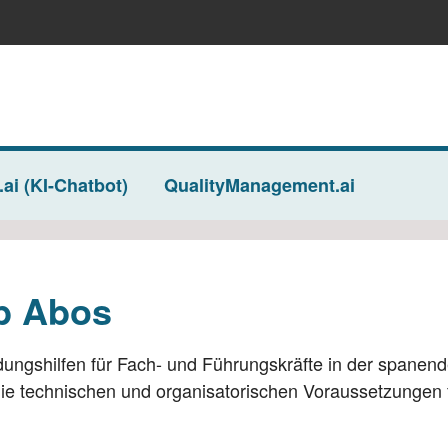
.ai (KI-Chatbot)
QualityManagement.ai
 Abos
WB Werkstatt + Betr
eb Abos
Abos
s für Verbände
Abos für Studierende
s für Studierende
dungshilfen für Fach- und Führungskräfte in der spanend
die technischen und organisatorischen Voraussetzungen f
astics Insights
bscriptions