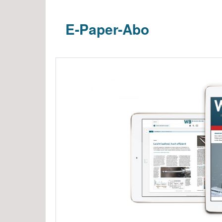
Abos für Studierende
Sub
E-Paper-Abo
me
Sub