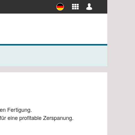
ieb
FORM+Werkzeug Abos
Abos für Studierende
en Fertigung.
ür eine profitable Zerspanung.