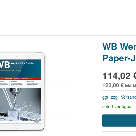
scriptions for association
mbers
scriptions for students
WB Werk
Paper-
114,02 
122,00 €
inkl. 
ggf. zzgl. Versan
sofort verfügbar