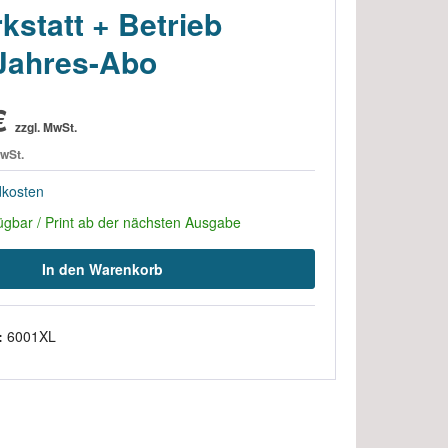
statt + Betrieb
Jahres-Abo
€
zzgl. MwSt.
MwSt.
dkosten
rfügbar / Print ab der nächsten Ausgabe
In den Warenkorb
:
6001XL