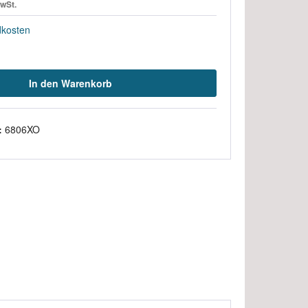
MwSt.
dkosten
In den Warenkorb
:
6806XO