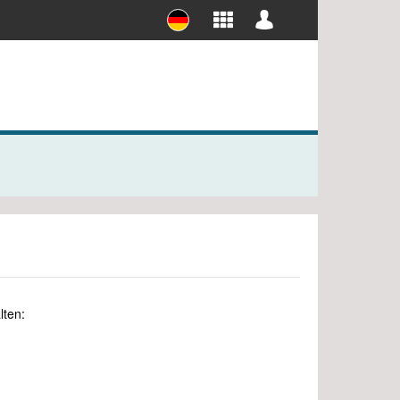
ieb
FORM+Werkzeug Abos
Abos für Studierende
lten: