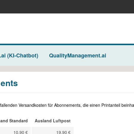
.ai (KI-Chatbot)
QualityManagement.ai
ents
 Abos
WB Werkstatt + Betr
Abos
s für Verbände
Abos für Studierende
s für Studierende
nfallenden Versandkosten für Abonnements, die einen Printanteil beinha
land Standard
Ausland Luftpost
astics Insights
bscriptions
10,90 €
19,90 €