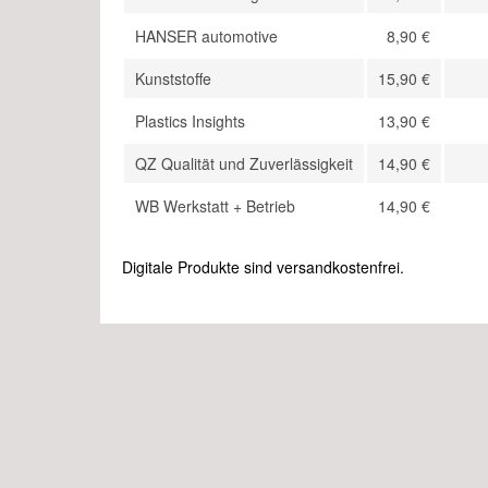
Abos für Studierende
Sub
HANSER automotive
8,90 €
me
Kunststoffe
15,90 €
Sub
Plastics Insights
13,90 €
QZ Qualität und Zuverlässigkeit
14,90 €
WB Werkstatt + Betrieb
14,90 €
Digitale Produkte sind versandkostenfrei.