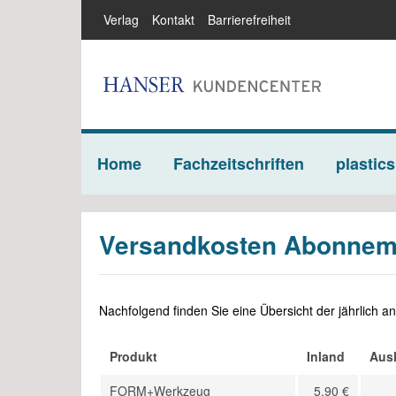
Verlag
Kontakt
Barrierefreiheit
Home
Fachzeitschriften
plastics
Versandkosten Abonnem
Kunststoffe Abos
QZ
Abos für Verbände
Abo
Abos für Studierende
Abo
Nachfolgend finden Sie eine Übersicht der jährlich a
Produkt
Inland
Aus
HANSER Automotive
Pl
Abos
su
FORM+Werkzeug
5,90 €